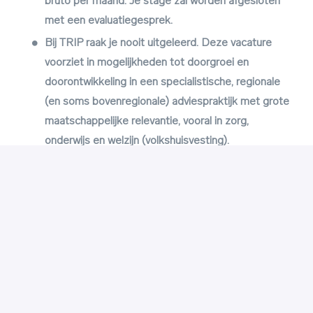
bruto per maand. Je stage zal worden afgesloten
met een evaluatiegesprek.
Bij TRIP raak je nooit uitgeleerd. Deze vacature
voorziet in mogelijkheden tot doorgroei en
doorontwikkeling in een specialistische, regionale
(en soms bovenregionale) adviespraktijk met grote
maatschappelijke relevantie, vooral in zorg,
onderwijs en welzijn (volkshuisvesting).
Op locatie
Groningen
,
Groningen
,
Nederland
Studenten